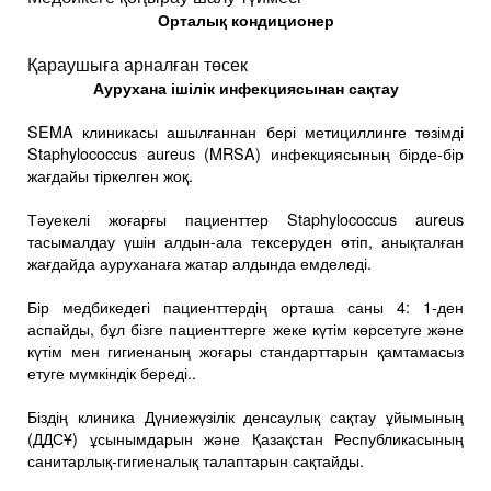
Орталық кондиционер
Қараушыға арналған төсек
Аурухана ішілік инфекциясынан сақтау
SEMA клиникасы ашылғаннан бері метициллинге төзімді
Staphylococcus aureus (MRSA) инфекциясының бірде-бір
жағдайы тіркелген жоқ.
Тәуекелі жоғарғы пациенттер Staphylococcus aureus
тасымалдау үшін алдын-ала тексеруден өтіп, анықталған
жағдайда ауруханаға жатар алдында емделеді.
Бір медбикедегі пациенттердің орташа саны 4: 1-ден
аспайды, бұл бізге пациенттерге жеке күтім көрсетуге және
күтім мен гигиенаның жоғары стандарттарын қамтамасыз
етуге мүмкіндік береді..
Біздің клиника Дүниежүзілік денсаулық сақтау ұйымының
(ДДСҰ) ұсынымдарын және Қазақстан Республикасының
санитарлық-гигиеналық талаптарын сақтайды.