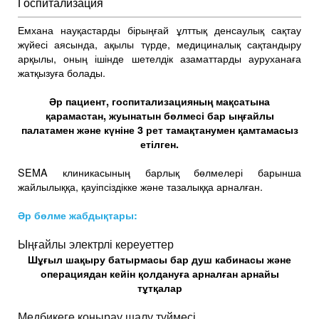
Госпитализация
Емхана науқастарды бірыңғай ұлттық денсаулық сақтау
жүйесі аясында, ақылы түрде, медициналық сақтандыру
арқылы, оның ішінде шетелдік азаматтарды ауруханаға
жатқызуға болады.
Әр пациент, госпитализацияның мақсатына
қарамастан, жуынатын бөлмесі бар ыңғайлы
палатамен және күніне 3 рет тамақтанумен қамтамасыз
етілген.
SEMA клиникасының барлық бөлмелері барынша
жайлылыққа, қауіпсіздікке және тазалыққа арналған.
Әр бөлме жабдықтары:
Ыңғайлы электрлі кереуеттер
Шұғыл шақыру батырмасы бар душ кабинасы және
операциядан кейін қолдануға арналған арнайы
тұтқалар
Медбикеге қоңырау шалу түймесі