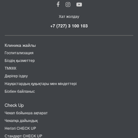
Хат жолдау
+7 (727) 3 100 103
Клиника жайлы
Госпитализация
Біздің қызметтер
ТМККК
Дәрігер іздеу
Науқастардың құқықтары мен міндеттері
Бізбен байланыс
Check Up
Чекап бойынша ақпарат
Чекапқа дайындық
Негізгі CHECK UP
Стандарт CHECK UP