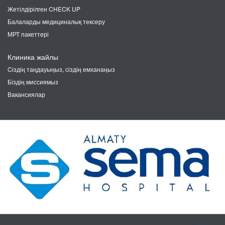
Жетілдірілген CHECK UP
Балаларды медициналық тексеру
МРТ пакеттері
Клиника жайлы
Cіздің таңдауыңыз, сіздің емханаңыз
Біздің миссиямыз
Вакансиялар