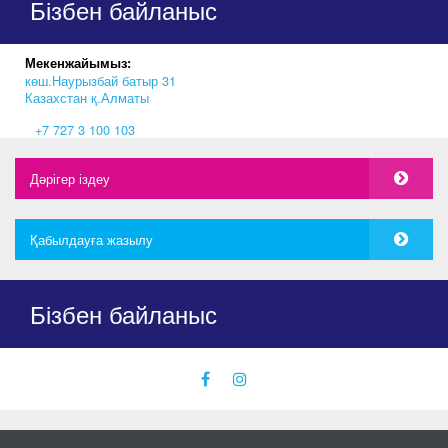
Бізбен байланыс
Мекенжайымыз:
көш.Наурызбай батыр 31
Казахстан қ.Алматы
‎+7 727 3 100 103
Дәрігер іздеу
Қабылдауға жазылу
Бізбен байланыс
facebook
instagram
icon
icon