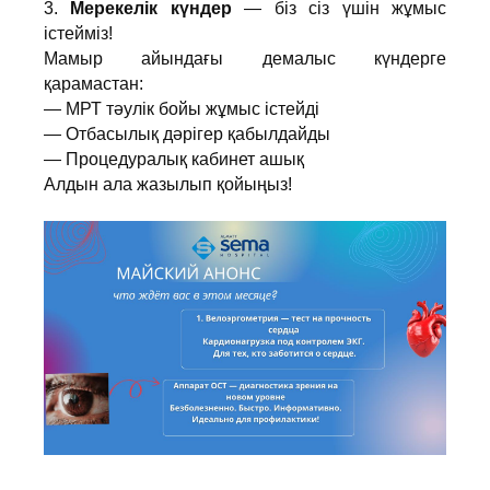
3.
Мерекелік күндер
— біз сіз үшін жұмыс
істейміз!
Мамыр айындағы демалыс күндерге
қарамастан:
— МРТ тәулік бойы жұмыс істейді
— Отбасылық дәрігер қабылдайды
— Процедуралық кабинет ашық
Алдын ала жазылып қойыңыз!