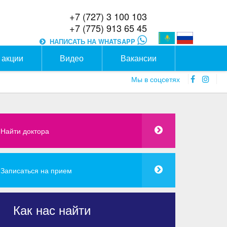
+7 (727) 3 100 103
+7 (775) 913 65 45
НАПИСАТЬ НА WHATSAPP
 акции
Видео
Вакансии
faceboo
inst
Мы в соцсетях
icon
icon
Найти доктора
Записаться на прием
Как нас найти