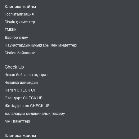
Клиника жайлы
Госпитализация
Біздің қызметтер
ТМККК
Дәрігер іздеу
Науқастардың құқықтары мен міндеттері
Бізбен байланыс
Check Up
Чекап бойынша ақпарат
Чекапқа дайындық
Негізгі CHECK UP
Стандарт CHECK UP
Жетілдірілген CHECK UP
Балаларды медициналық тексеру
МРТ пакеттері
Клиника жайлы