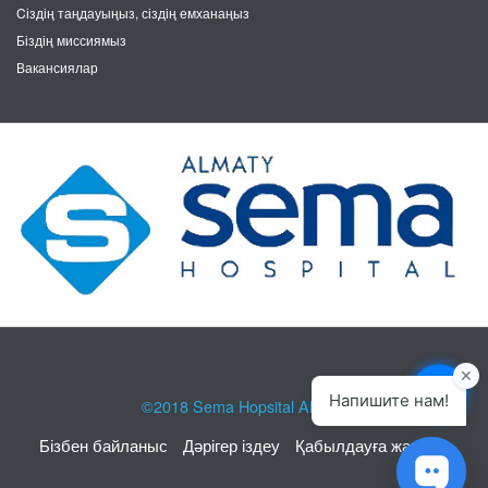
Cіздің таңдауыңыз, сіздің емханаңыз
Біздің миссиямыз
Вакансиялар
©2018
Sema Hopsital Almaty
Бізбен байланыс
Дәрігер іздеу
Қабылдауға жазылу