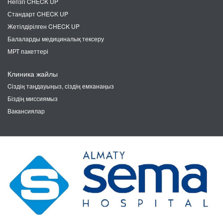
Негізгі CHECK UP
Стандарт CHECK UP
Жетілдірілген CHECK UP
Балаларды медициналық тексеру
МРТ пакеттері
Клиника жайлы
Cіздің таңдауыңыз, сіздің емханаңыз
Біздің миссиямыз
Вакансиялар