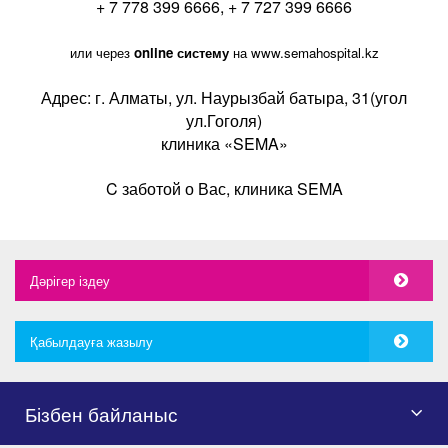
+ 7 778 399 6666, + 7 727 399 6666
или через
online
систему
на
www
.
semahospital
.
kz
Адрес: г. Алматы, ул. Наурызбай батыра, 31(угол
ул.Гоголя)
клиника «
SEMA
»
C
заботой о Вас, клиника
SEMA
Дәрігер іздеу
Қабылдауға жазылу
Бізбен байланыс