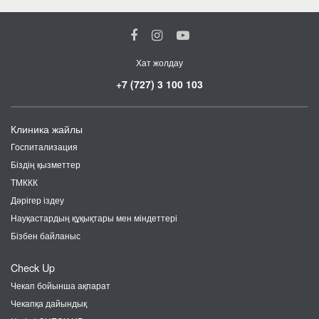
Хат жолдау
+7 (727) 3 100 103
Клиника жайлы
Госпитализация
Біздің қызметтер
ТМККК
Дәрігер іздеу
Науқастардың құқықтары мен міндеттері
Бізбен байланыс
Check Up
Чекап бойынша ақпарат
Чекапқа дайындық