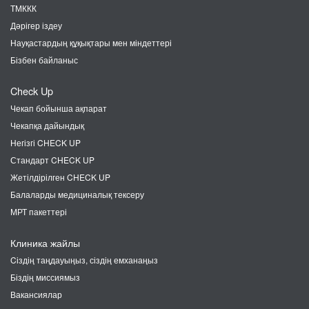
ТМККК
Дәрігер іздеу
Науқастардың құқықтары мен міндеттері
Бізбен байланыс
Check Up
Чекап бойынша ақпарат
Чекапқа дайындық
Негізгі CHECK UP
Стандарт CHECK UP
Жетілдірілген CHECK UP
Балаларды медициналық тексеру
МРТ пакеттері
Клиника жайлы
Cіздің таңдауыңыз, сіздің емханаңыз
Біздің миссиямыз
Вакансиялар