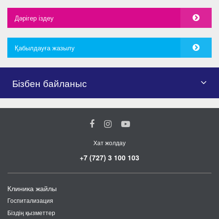
Дәрігер іздеу
Қабылдауға жазылу
Бізбен байланыс
Хат жолдау
+7 (727) 3 100 103
Клиника жайлы
Госпитализация
Біздің қызметтер