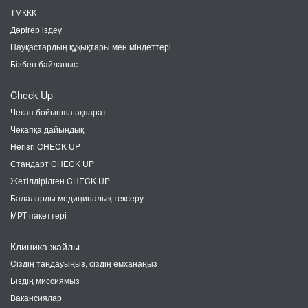
ТМККК
Дәрігер іздеу
Науқастардың құқықтары мен міндеттері
Бізбен байланыс
Check Up
Чекап бойынша ақпарат
Чекапқа дайындық
Негізгі CHECK UP
Стандарт CHECK UP
Жетілдірілген CHECK UP
Балаларды медициналық тексеру
МРТ пакеттері
Клиника жайлы
Cіздің таңдауыңыз, сіздің емханаңыз
Біздің миссиямыз
Вакансиялар