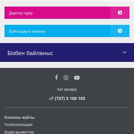
Дәрігер іздеу
Қабылдауға жазылу
Бізбен байланыс
Хат жолдау
+7 (727) 3 100 103
Клиника жайлы
Госпитализация
Біздің қызметтер