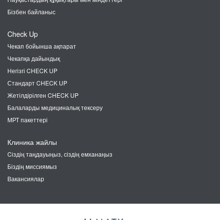
Бізбен байланыс
Check Up
Чекап бойынша ақпарат
Чекапқа дайындық
Негізгі CHECK UP
Стандарт CHECK UP
Жетілдірілген CHECK UP
Балаларды медициналық тексеру
МРТ пакеттері
Клиника жайлы
Cіздің таңдауыңыз, сіздің емханаңыз
Біздің миссиямыз
Вакансиялар