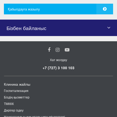
Қабылдауға жазылу
Бізбен байланыс
Хат жолдау
+7 (727) 3 100 103
Клиника жайлы
Госпитализация
Біздің қызметтер
ТМККК
Дәрігер іздеу
Науқастардың құқықтары мен міндеттері