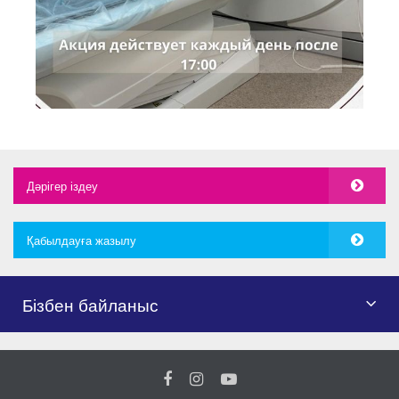
Дәрігер іздеу
Қабылдауға жазылу
Бізбен байланыс