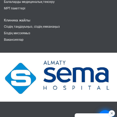
Балаларды медициналық тексеру
МРТ пакеттері
Клиника жайлы
Cіздің таңдауыңыз, сіздің емханаңыз
Біздің миссиямыз
Вакансиялар