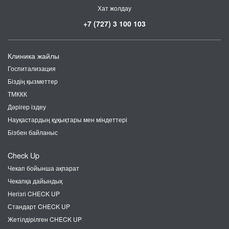
Хат жолдау
+7 (727) 3 100 103
Клиника жайлы
Госпитализация
Біздің қызметтер
ТМККК
Дәрігер іздеу
Науқастардың құқықтары мен міндеттері
Бізбен байланыс
Check Up
Чекап бойынша ақпарат
Чекапқа дайындық
Негізгі CHECK UP
Стандарт CHECK UP
Жетілдірілген CHECK UP