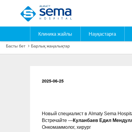
Клиника жайлы
Науқастарға
Басты бет
Барлық жаңалықтар
2025-06-25
Новый специалист в Almaty Sema Hospita
Встречайте —
Куланбаев Едил Мендул
Онкомаммолог, хирург