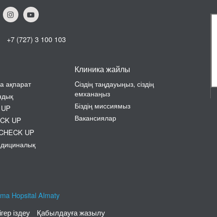
+7 (727) 3 100 103
Клиника жайлы
а ақпарат
Cіздің таңдауыңыз, сіздің
емханаңыз
ндық
Біздің миссиямыз
 UP
Вакансиялар
ECK UP
н CHECK UP
едициналық
ma Hopsital Almaty
ігер іздеу
Қабылдауға жазылу