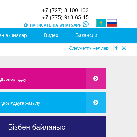
+7 (727) 3 100 103
+7 (775) 913 65 45
НАПИСАТЬ НА WHATSAPP
ен акциялар
Видео
Вакансии
faceboo
inst
Әлеуметтік желілер
icon
icon
Дәрігер іздеу
Қабылдауға жазылу
Бізбен байланыс