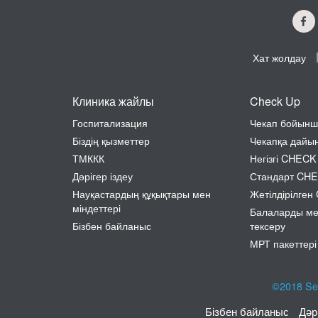
Хат жолдау
Клиника жайлы
Check Up
Госпитализация
Чекап бойынш
Біздің қызметтер
Чекапқа дайы
ТМККК
Негізгі CHECK
Дәрігер іздеу
Стандарт CH
Науқастардың құқықтары мен
Жетілдірілге
міндеттері
Балаларды м
Бізбен байланыс
тексеру
МРТ пакеттері
©2018
Se
Бізбен байланыс
Дәр