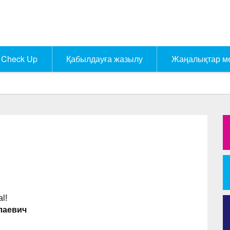
Check Up
Қабылдауға жазылу
Жаңалықтар м
l!
лаевич