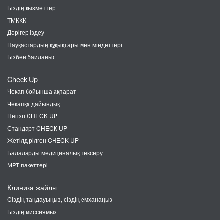
Біздің қызметтер
ТМККК
Дәрігер іздеу
Науқастардың құқықтары мен міндеттері
Бізбен байланыс
Check Up
Чекап бойынша ақпарат
Чекапқа дайындық
Негізгі CHECK UP
Стандарт CHECK UP
Жетілдірілген CHECK UP
Балаларды медициналық тексеру
МРТ пакеттері
Клиника жайлы
Cіздің таңдауыңыз, сіздің емханаңыз
Біздің миссиямыз