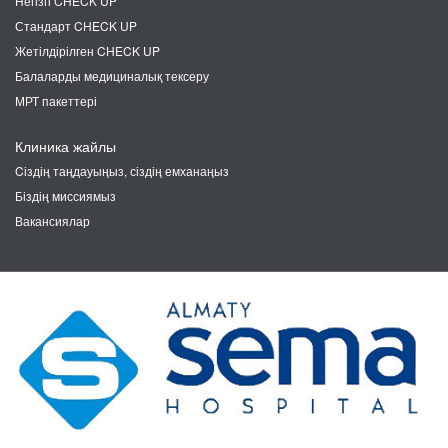
Негізгі CHECK UP
Стандарт CHECK UP
Жетілдірілген CHECK UP
Балаларды медициналық тексеру
МРТ пакеттері
Клиника жайлы
Cіздің таңдауыңыз, сіздің емханаңыз
Біздің миссиямыз
Вакансиялар