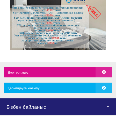
Дәрігер іздеу
Қабылдауға жазылу
Бізбен байланыс