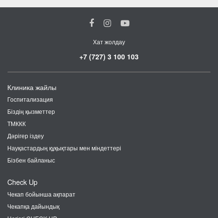
Хат жолдау
+7 (727) 3 100 103
Клиника жайлы
Госпитализация
Біздің қызметтер
ТМККК
Дәрігер іздеу
Науқастардың құқықтары мен міндеттері
Бізбен байланыс
Check Up
Чекап бойынша ақпарат
Чекапқа дайындық