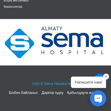
Біздің миссиямыз
Вакансиялар
©2018
Sema Hopsital Almaty
Бізбен байланыс
Дәрігер іздеу
Қабылдауға жазылу