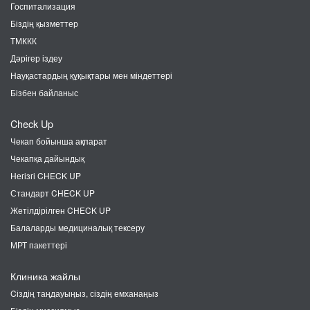
Госпитализация
Біздің қызметтер
ТМККК
Дәрігер іздеу
Науқастардың құқықтары мен міндеттері
Бізбен байланыс
Check Up
Чекап бойынша ақпарат
Чекапқа дайындық
Негізгі CHECK UP
Стандарт CHECK UP
Жетілдірілген CHECK UP
Балаларды медициналық тексеру
МРТ пакеттері
Клиника жайлы
Cіздің таңдауыңыз, сіздің емханаңыз