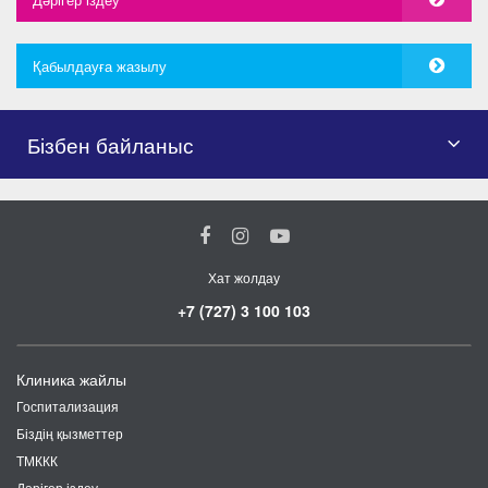
Қабылдауға жазылу
Бізбен байланыс
Хат жолдау
+7 (727) 3 100 103
Клиника жайлы
Госпитализация
Біздің қызметтер
ТМККК
Дәрігер іздеу