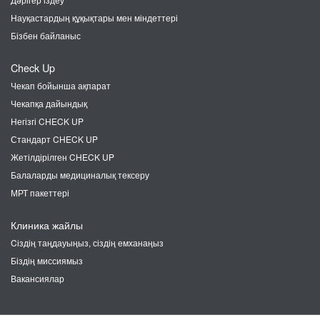
Науқастардың құқықтары мен міндеттері
Бізбен байланыс
Check Up
Чекап бойынша ақпарат
Чекапқа дайындық
Негізгі CHECK UP
Стандарт CHECK UP
Жетілдірілген CHECK UP
Балаларды медициналық тексеру
МРТ пакеттері
Клиника жайлы
Cіздің таңдауыңыз, сіздің емханаңыз
Біздің миссиямыз
Вакансиялар