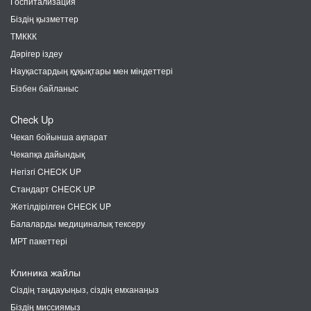
Госпитализация
Біздің қызметтер
ТМККК
Дәрігер іздеу
Науқастардың құқықтары мен міндеттері
Бізбен байланыс
Check Up
Чекап бойынша ақпарат
Чекапқа дайындық
Негізгі CHECK UP
Стандарт CHECK UP
Жетілдірілген CHECK UP
Балаларды медициналық тексеру
МРТ пакеттері
Клиника жайлы
Cіздің таңдауыңыз, сіздің емханаңыз
Біздің миссиямыз