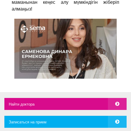
маманынан кеңес алу мүмкіндігін жіберіп
алмаңыз!
Найти доктора
Записаться на прием