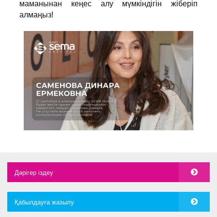
маманынан кеңес алу мүмкіндігін жіберіп
алмаңыз!
Дәрігер іздеу
Қабылдауға жазылу