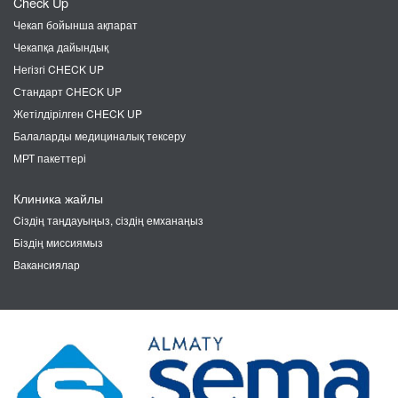
Check Up
Чекап бойынша ақпарат
Чекапқа дайындық
Негізгі CHECK UP
Стандарт CHECK UP
Жетілдірілген CHECK UP
Балаларды медициналық тексеру
МРТ пакеттері
Клиника жайлы
Cіздің таңдауыңыз, сіздің емханаңыз
Біздің миссиямыз
Вакансиялар