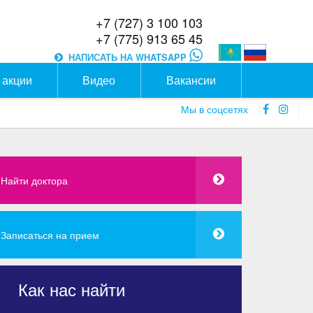
+7 (727) 3 100 103
+7 (775) 913 65 45
НАПИСАТЬ НА WHATSAPP
 акции
Видео
Вакансии
faceboo
inst
Мы в соцсетях
icon
icon
Найти доктора
Записаться на прием
Как нас найти