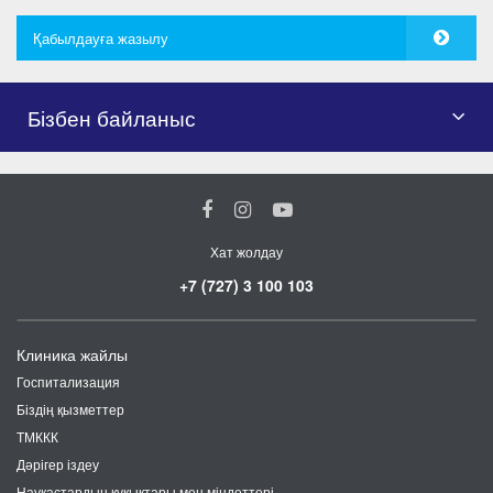
Қабылдауға жазылу
Бізбен байланыс
Хат жолдау
+7 (727) 3 100 103
Клиника жайлы
Госпитализация
Біздің қызметтер
ТМККК
Дәрігер іздеу
Науқастардың құқықтары мен міндеттері