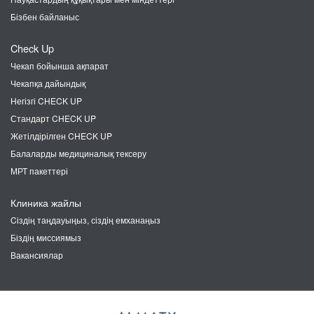
Бізбен байланыс
Check Up
Чекап бойынша ақпарат
Чекапқа дайындық
Негізгі CHECK UP
Стандарт CHECK UP
Жетілдірілген CHECK UP
Балаларды медициналық тексеру
МРТ пакеттері
Клиника жайлы
Cіздің таңдауыңыз, сіздің емханаңыз
Біздің миссиямыз
Вакансиялар