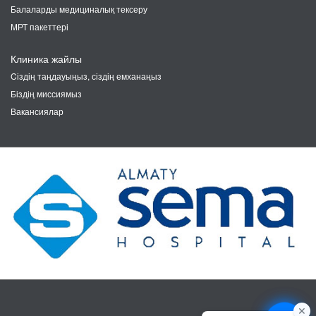
Балаларды медициналық тексеру
МРТ пакеттері
Клиника жайлы
Cіздің таңдауыңыз, сіздің емханаңыз
Біздің миссиямыз
Вакансиялар