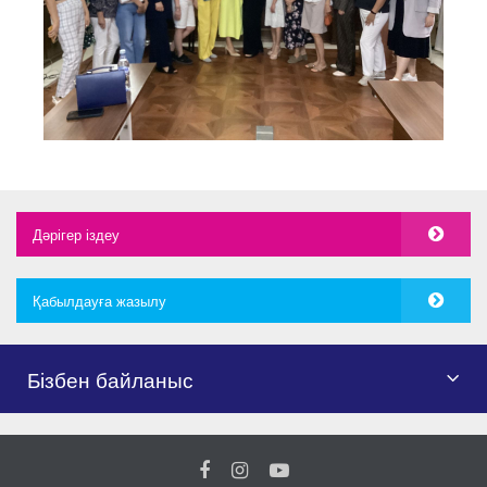
Дәрігер іздеу
Қабылдауға жазылу
Бізбен байланыс