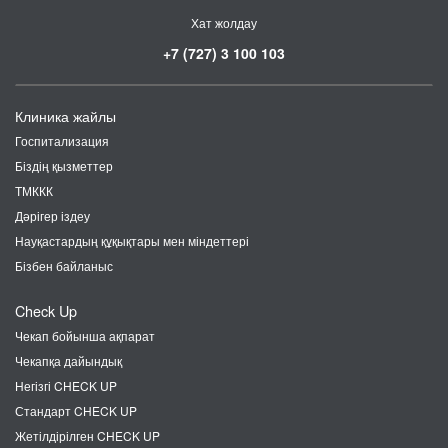
Хат жолдау
+7 (727) 3 100 103
Клиника жайлы
Госпитализация
Біздің қызметтер
ТМККК
Дәрігер іздеу
Науқастардың құқықтары мен міндеттері
Бізбен байланыс
Check Up
Чекап бойынша ақпарат
Чекапқа дайындық
Негізгі CHECK UP
Стандарт CHECK UP
Жетілдірілген CHECK UP