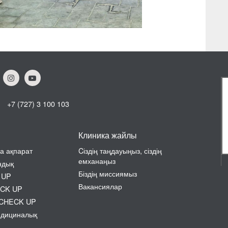
+7 (727) 3 100 103
Клиника жайлы
а ақпарат
Cіздің таңдауыңыз, сіздің
емханаңыз
ндық
Біздің миссиямыз
 UP
Вакансиялар
ECK UP
н CHECK UP
едициналық