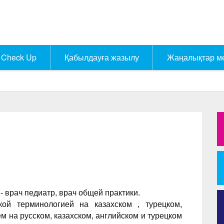
Check Up
Қабылдауға жазылу
Жаңалықтар м
А
- врач педиатр, врач общей практики.
ой терминологией на казахском , турецком,
м на русском, казахском, английском и турецком