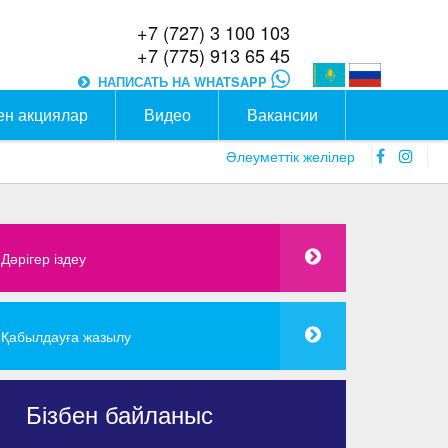
+7 (727) 3 100 103
+7 (775) 913 65 45
НАПИСАТЬ НА WHATSAPP
ен акциялар
Видео
Вакансии
faceboo
inst
Әлеуметтік желілер
icon
icon
Дәрігер іздеу
Қабылдауға жазылу
Бізбен байланыс