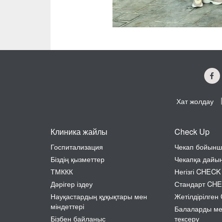
Хат жолдау
Клиника жайлы
Check Up
Госпитализация
Чекап бойынш
Біздің қызметтер
Чекапқа дайы
ТМККК
Негізгі CHECK
Дәрігер іздеу
Стандарт CH
Науқастардың құқықтары мен
Жетілдірілге
міндеттері
Балаларды м
Бізбен байланыс
тексеру