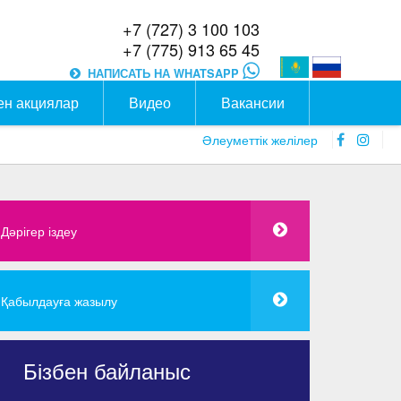
+7 (727) 3 100 103
+7 (775) 913 65 45
НАПИСАТЬ НА WHATSAPP
ен акциялар
Видео
Вакансии
faceboo
inst
Әлеуметтік желілер
icon
icon
Дәрігер іздеу
Қабылдауға жазылу
Бізбен байланыс