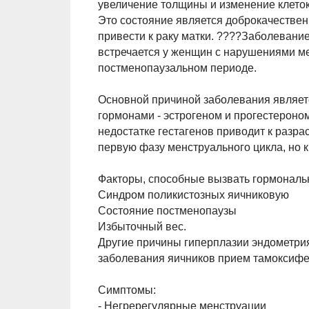
увеличение толщины и изменение клеток
Это состояние является доброкачествен
привести к раку матки. ????Заболевани
встречается у женщин с нарушениями ме
постменопаузальном периоде.
Основной причиной заболевания являе
гормонами - эстрогеном и прогестероно
недостатке гестагенов приводит к разрас
первую фазу менструального цикла, но 
Факторы, способные вызвать гормональ
Синдром поликистозных яичниковую
Состояние постменопаузы
Избыточный вес.
Другие причины гиперплазии эндометрия
заболевания яичников прием тамоксифе
Симптомы:
- Негререгулярные менструации