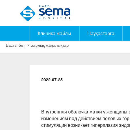
Клиника жайлы
Науқастарға
Басты бет
Барлық жаңалықтар
2022-07-25
Внутренняя оболочка матки у женщины 
изменениям под действием половых горм
стимуляции возникает гиперплазия эндом