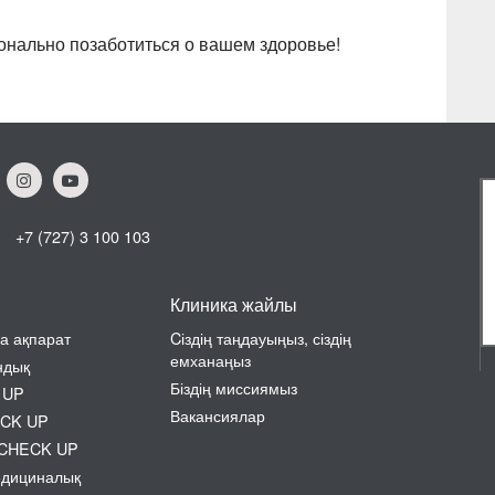
онально позаботиться о вашем здоровье!
+7 (727) 3 100 103
Клиника жайлы
а ақпарат
Cіздің таңдауыңыз, сіздің
емханаңыз
ндық
Біздің миссиямыз
 UP
Вакансиялар
ECK UP
н CHECK UP
едициналық