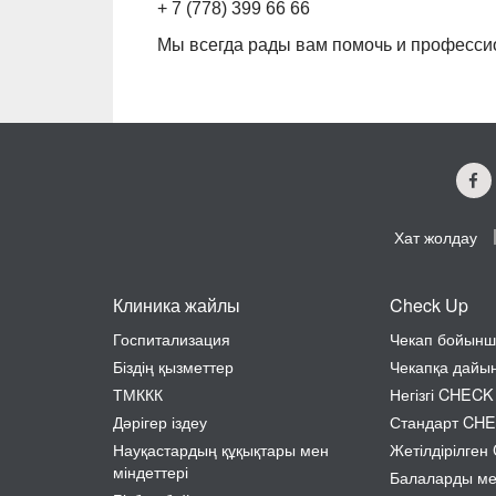
+ 7 (778) 399 66 66
Мы всегда рады вам помочь и професси
Хат жолдау
Клиника жайлы
Check Up
Госпитализация
Чекап бойынш
Біздің қызметтер
Чекапқа дайы
ТМККК
Негізгі CHECK
Дәрігер іздеу
Стандарт CH
Науқастардың құқықтары мен
Жетілдірілге
міндеттері
Балаларды м