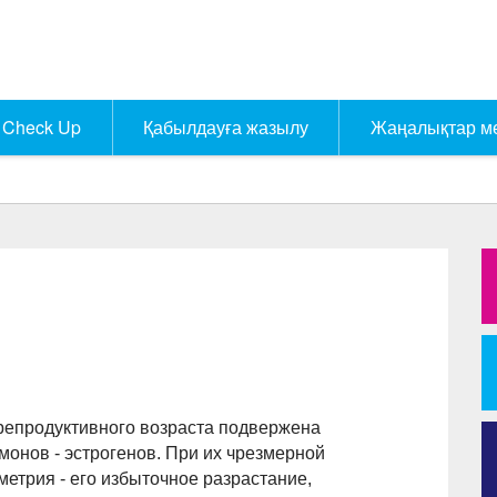
Check Up
Қабылдауға жазылу
Жаңалықтар м
репродуктивного возраста подвержена
онов - эстрогенов. При их чрезмерной
етрия - его избыточное разрастание,