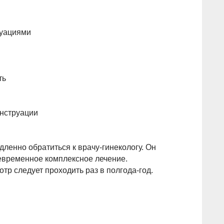
руациями
ть
нструации
ленно обратиться к врачу-гинекологу. Он
евременное комплексное лечение.
р следует проходить раз в полгода-год.