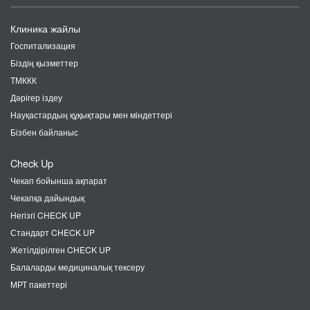
Клиника жайлы
Госпитализация
Біздің қызметтер
ТМККК
Дәрігер іздеу
Науқастардың құқықтары мен міндеттері
Бізбен байланыс
Check Up
Чекап бойынша ақпарат
Чекапқа дайындық
Негізгі CHECK UP
Стандарт CHECK UP
Жетілдірілген CHECK UP
Балаларды медициналық тексеру
МРТ пакеттері