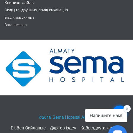
Клиника жайлы
Cіздің таңдауыңыз, сіздің емханаңыз
Біздің миссиямыз
Вакансиялар
©2018
Sema Hopsital Almaty
Бізбен байланыс
Дәрігер іздеу
Қабылдауға жазылу