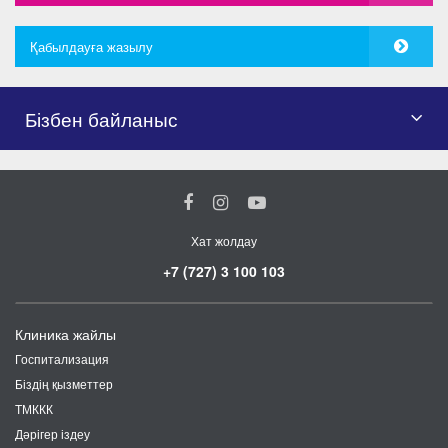
Қабылдауға жазылу
Бізбен байланыс
Хат жолдау
+7 (727) 3 100 103
Клиника жайлы
Госпитализация
Біздің қызметтер
ТМККК
Дәрігер іздеу