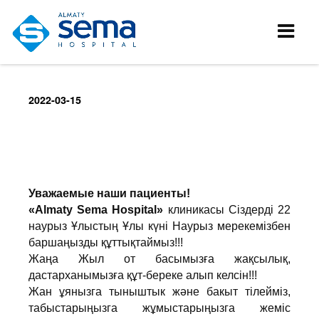
2022-03-15
Уважаемые наши пациенты!
«Almaty Sema Hospital»
клиникасы Сіздерді 22
наурыз Ұлыстың Ұлы күні Наурыз мерекемізбен
баршаңызды құттықтаймыз!!!
Жаңа Жыл от басымызға жақсылық,
дастарханымызға құт-береке алып келсін!!!
Жан ұянызга тыныштык және бакыт тілейміз,
табыстарыңызга жұмыстарыңызга жеміс