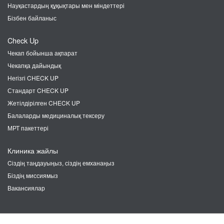
Науқастардың құқықтары мен міндеттері
Бізбен байланыс
Check Up
Чекап бойынша ақпарат
Чекапқа дайындық
Негізгі CHECK UP
Стандарт CHECK UP
Жетілдірілген CHECK UP
Балаларды медициналық тексеру
МРТ пакеттері
Клиника жайлы
Cіздің таңдауыңыз, сіздің емханаңыз
Біздің миссиямыз
Вакансиялар