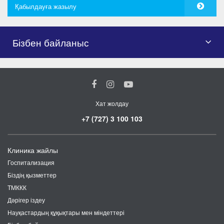
Қабылдауға жазылу
Бізбен байланыс
Хат жолдау
+7 (727) 3 100 103
Клиника жайлы
Госпитализация
Біздің қызметтер
ТМККК
Дәрігер іздеу
Науқастардың құқықтары мен міндеттері