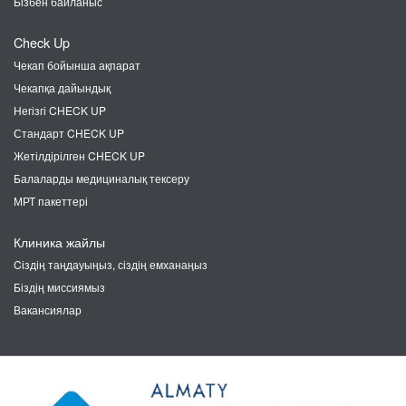
Бізбен байланыс
Check Up
Чекап бойынша ақпарат
Чекапқа дайындық
Негізгі CHECK UP
Стандарт CHECK UP
Жетілдірілген CHECK UP
Балаларды медициналық тексеру
МРТ пакеттері
Клиника жайлы
Cіздің таңдауыңыз, сіздің емханаңыз
Біздің миссиямыз
Вакансиялар