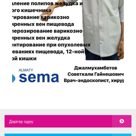
Дәрігер іздеу