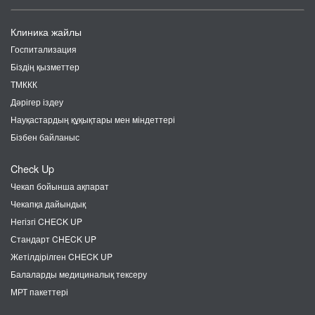
Клиника жайлы
Госпитализация
Біздің қызметтер
ТМККК
Дәрігер іздеу
Науқастардың құқықтары мен міндеттері
Бізбен байланыс
Check Up
Чекап бойынша ақпарат
Чекапқа дайындық
Негізгі CHECK UP
Стандарт CHECK UP
Жетілдірілген CHECK UP
Балаларды медициналық тексеру
МРТ пакеттері