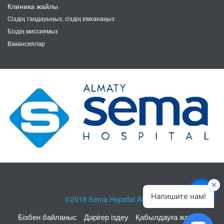
Клиника жайлы
Cіздің таңдауыңыз, сіздің емханаңыз
Біздің миссиямыз
Вакансиялар
©2018
Sema Hopsital Almaty
Бізбен байланыс
Дәрігер іздеу
Қабылдауға жазылу