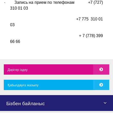
·
Запись на прием по телефонам +7 (727)
310 01 03
+7 775
310 01
03
+ 7 (778) 399
66 66
Дәрігер іздеу
Қабылдауға жазылу
Бізбен байланыс