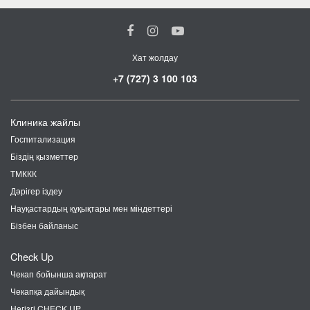
Хат жолдау
+7 (727) 3 100 103
Клиника жайлы
Госпитализация
Біздің қызметтер
ТМККК
Дәрігер іздеу
Науқастардың құқықтары мен міндеттері
Бізбен байланыс
Check Up
Чекап бойынша ақпарат
Чекапқа дайындық
Негізгі CHECK UP