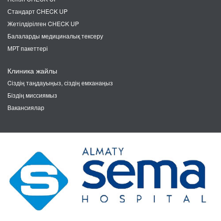
Стандарт CHECK UP
Жетілдірілген CHECK UP
Балаларды медициналық тексеру
МРТ пакеттері
Клиника жайлы
Cіздің таңдауыңыз, сіздің емханаңыз
Біздің миссиямыз
Вакансиялар