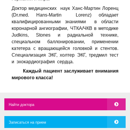
Доктор медицинских
наук Ханс-Мартин Лоренц
(
Dr
.
med
.
Hans
-
Martin
Lorenz
) обладает
квалифицированными знаниями
в области
коронарной ангиографии, ЧТКА/ЧКВ в методике
Judkins
,
Stones
и радиальной
технике,
специальном баллонировании, применении
катетера с вращающейся головкой и стентов.
Специализация ЭКГ, холтер ЭКГ, тредмил тест
и
эхокардиография
сердца.
Каждый пациент заслуживает внимания
мирового класса!
Найти доктора
Записаться на прием