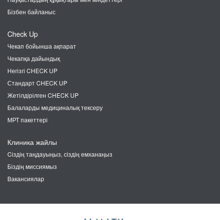
Бізбен байланыс
Check Up
Чекап бойынша ақпарат
Чекапқа дайындық
Негізгі CHECK UP
Стандарт CHECK UP
Жетілдірілген CHECK UP
Балаларды медициналық тексеру
МРТ пакеттері
Клиника жайлы
Cіздің таңдауыңыз, сіздің емханаңыз
Біздің миссиямыз
Вакансиялар