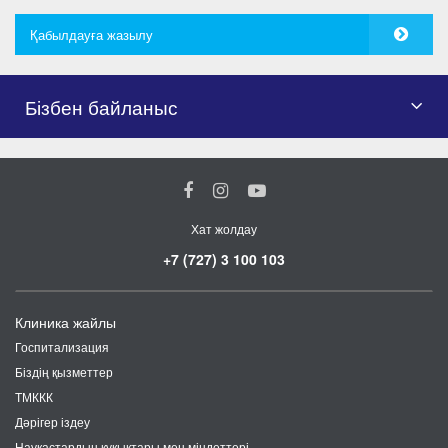
Қабылдауға жазылу
Бізбен байланыс
Хат жолдау
+7 (727) 3 100 103
Клиника жайлы
Госпитализация
Біздің қызметтер
ТМККК
Дәрігер іздеу
Науқастардың құқықтары мен міндеттері