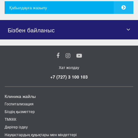
Қабылдауға жазылу
Бізбен байланыс
Хат жолдау
+7 (727) 3 100 103
Клиника жайлы
Госпитализация
Біздің қызметтер
ТМККК
Дәрігер іздеу
Науқастардың құқықтары мен міндеттері