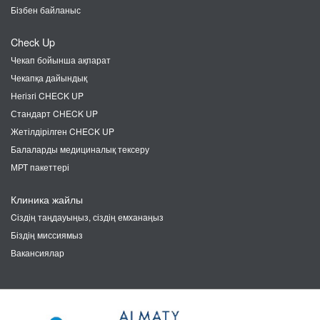
Бізбен байланыс
Check Up
Чекап бойынша ақпарат
Чекапқа дайындық
Негізгі CHECK UP
Стандарт CHECK UP
Жетілдірілген CHECK UP
Балаларды медициналық тексеру
МРТ пакеттері
Клиника жайлы
Cіздің таңдауыңыз, сіздің емханаңыз
Біздің миссиямыз
Вакансиялар