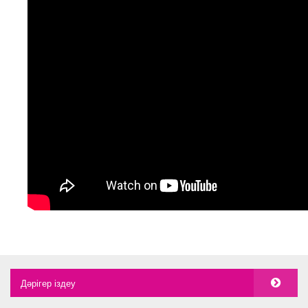
Дәрігер іздеу