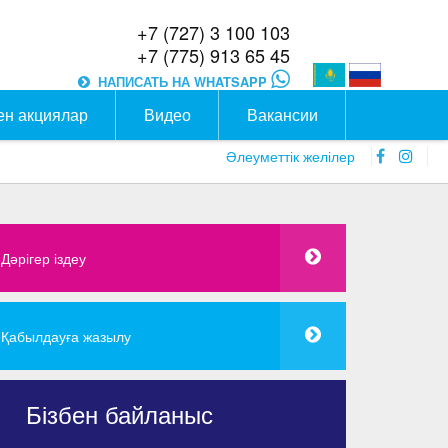
+7 (727) 3 100 103
+7 (775) 913 65 45
НАПИСАТЬ НА WHATSAPP
ен акциялар
Видео
Вакансии
faceboo
inst
Әлеуметтік желілер
icon
icon
Дәрігер іздеу
Қабылдауға жазылу
Бізбен байланыс