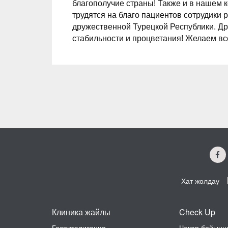
благополучие страны! Также и в нашем к
трудятся на благо пациентов сотрудики
дружественной Турецкой Республики.
Др
стабильности и процветания! Желаем вс
Хат жолдау
Клиника жайлы
Check Up
Госпитализация
Чекап бойынш