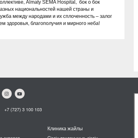
оллективе, Almaty SEMA Hospital, бок о бок
 разных национальностей нашей страны и
ужба между народами и их сплоченность – залог
ем здоровья, благополучия и мирного неба!
+7 (727) 3 100 103
Клиника жайлы
а ақпарат
Cіздің таңдауыңыз, сіздің