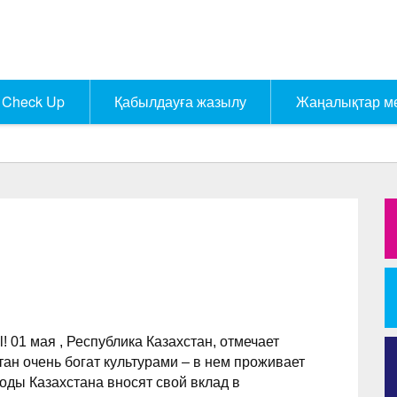
Check Up
Қабылдауға жазылу
Жаңалықтар м
 01 мая , Республика Казахстан, отмечает
тан очень богат культурами – в нем проживает
оды Казахстана вносят свой вклад в