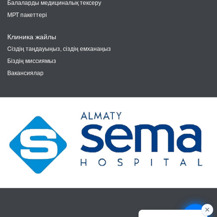
Балаларды медициналық тексеру
МРТ пакеттері
Клиника жайлы
Cіздің таңдауыңыз, сіздің емханаңыз
Біздің миссиямыз
Вакансиялар