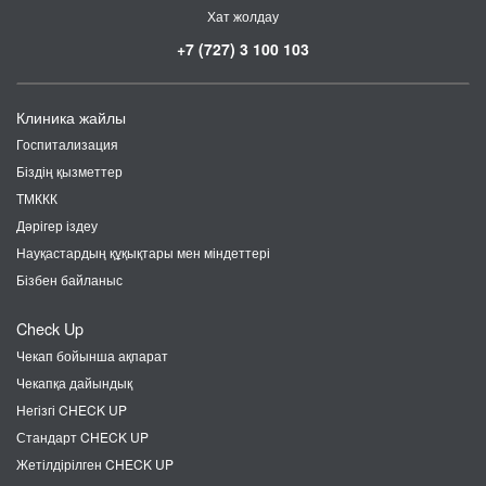
Хат жолдау
+7 (727) 3 100 103
Клиника жайлы
Госпитализация
Біздің қызметтер
ТМККК
Дәрігер іздеу
Науқастардың құқықтары мен міндеттері
Бізбен байланыс
Check Up
Чекап бойынша ақпарат
Чекапқа дайындық
Негізгі CHECK UP
Стандарт CHECK UP
Жетілдірілген CHECK UP