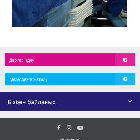
Дәрігер іздеу
Қабылдауға жазылу
Бізбен байланыс
Хат жолдау