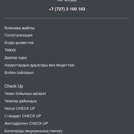
+7 (727) 3 100 103
Клиника жайлы
Госпитализация
Біздің қызметтер
ТМККК
Дәрігер іздеу
Науқастардың құқықтары мен міндеттері
Бізбен байланыс
Check Up
Чекап бойынша ақпарат
Чекапқа дайындық
Негізгі CHECK UP
Стандарт CHECK UP
Жетілдірілген CHECK UP
Балаларды медициналық тексеру