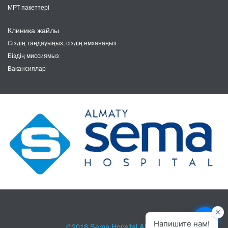
МРТ пакеттері
Клиника жайлы
Cіздің таңдауыңыз, сіздің емханаңыз
Біздің миссиямыз
Вакансиялар
©2018
Sema Hopsital Almaty