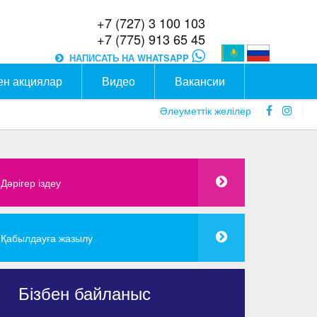
+7 (727) 3 100 103
+7 (775) 913 65 45
НАПИСАТЬ НА WHATSAPP
ен акциялар
Видео
Вакансии
faceboo
inst
Әлеуметтік желілер
icon
icon
Дәрігер іздеу
Қабылдауға жазылу
Бізбен байланыс