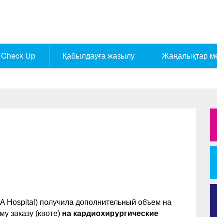
Check Up
Қабылдауға жазылу
Жаңалықтар м
A Hospital
) получила дополнительный объем на
у заказу (квоте)
на кардиохирургические