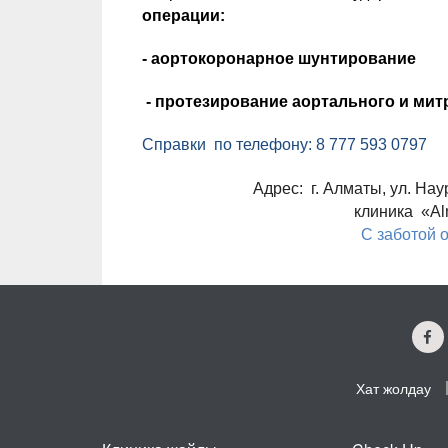
операции:
- аортокоронарное шунтирование
- протезирование аортального и мит
Справки по телефону: 8 777 593 0797
Адрес:
г. Алматы, ул. На
клиника «
Al
C
заботой о
Хат жолдау