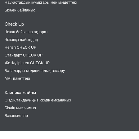
Науқастардың құқықтары мен міндеттері
Бізбен байланыс
Check Up
Чекап бойынша ақпарат
Чекапқа дайындық
Негізгі CHECK UP
Стандарт CHECK UP
Жетілдірілген CHECK UP
Балаларды медициналық тексеру
МРТ пакеттері
Клиника жайлы
Cіздің таңдауыңыз, сіздің емханаңыз
Біздің миссиямыз
Вакансиялар